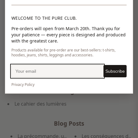
Les chemises
SMART ACCESS
Les meilleures ventes
Stay Wild
WELCOME TO THE PURE CLUB.
Les nouveautés
Sweat
Pre-orders will open from March 20th. Thank you for
your patience — every piece is designed and produced
Les pantalons
Sweatshirts
with the greatest care.
Les permanents
Sweet-pulls
Products available for pre-order are our best-sellers: t-shirts,
hoodies, jeans, shirts, leggings and accessories.
Les quartiers de Paris
Vestes
Les robes
WAX
Subscribe
Privacy Policy
Blogs
Le cahier des lumières
Blog Posts
La précommande, un écosystème de la mode durab
Les conséquences du cor