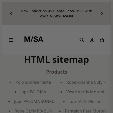
Skip to content
New Collection Available -
15% OFF
with
code
NEWSEASON
HTML sitemap
Products
Polo Sunrise mixte
Robe Rihanna Cuty Face
Jupe PALOMA
Veste Vardy Moroni- wa
Jupe PALOMA SUNRISE
Top TALA- Moroni
Robe OLYMPIA SUNRISE
Pantalon Pata Moroni