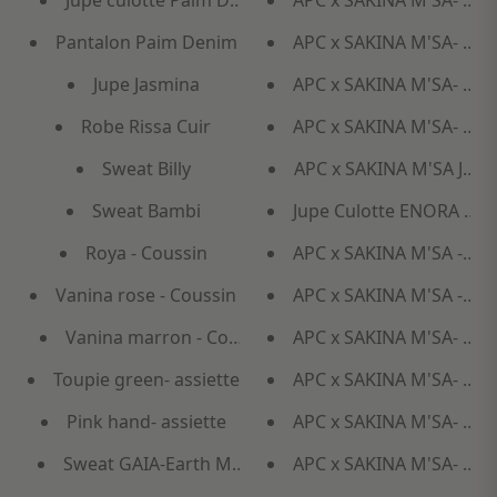
Jupe culotte Paim Denim
APC x SAKINA M'SA- CH
Pantalon Paim Denim
APC x SAKINA M'SA- ROB
Jupe Jasmina
APC x SAKINA M'SA- JUP
Robe Rissa Cuir
APC x SAKINA M'SA- PA
Sweat Billy
APC x SAKINA M'SA JUPE
Sweat Bambi
Jupe Culotte ENORA APC
Roya - Coussin
APC x SAKINA M'SA - JEA
Vanina rose - Coussin
APC x SAKINA M'SA - P
Vanina marron - Coussin
APC x SAKINA M'SA- JE
Toupie green- assiette
APC x SAKINA M'SA- MA
Pink hand- assiette
APC x SAKINA M'SA- M
Sweat GAIA-Earth Multicolor
APC x SAKINA M'SA- MAN