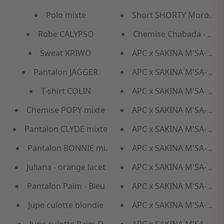
Polo mixte
Short SHORTY Moroni ( 
Robe CALYPSO
Chemise Chabada - wax
Sweat KRIWO
APC x SAKINA M'SA- SU
Pantalon JAGGER
APC x SAKINA M'SA- RO
T-shirt COLIN
APC x SAKINA M'SA- B
Chemise POPY mixte
APC x SAKINA M'SA- RO
Pantalon CLYDE mixte
APC x SAKINA M'SA- RO
Pantalon BONNIE mixte
APC x SAKINA M'SA- PA
Juliana - orange lacet
APC x SAKINA M'SA- PA
Pantalon Paim - Bleu
APC x SAKINA M'SA- P
Jupe culotte blondie
APC x SAKINA M'SA- CH