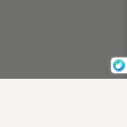
MSA
Timeless elegance and refined luxury for the modern
woman.