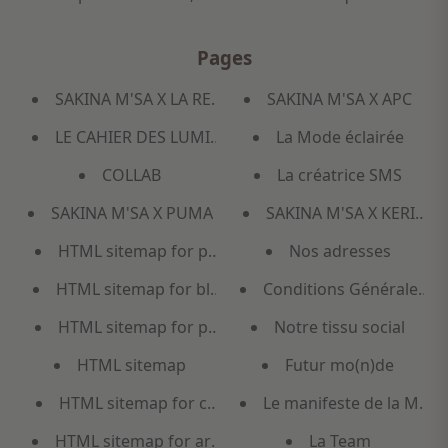
Pages
SAKINA M'SA X LA REDOUTE
SAKINA M'SA X APC
LE CAHIER DES LUMIERES
La Mode éclairée
COLLAB
La créatrice SMS
SAKINA M'SA X PUMA
SAKINA M'SA X KERING
HTML sitemap for products
Nos adresses
HTML sitemap for blogs
Conditions Générales de
HTML sitemap for pages
Notre tissu social
HTML sitemap
Futur mo(n)de
HTML sitemap for collections
Le manifeste de la Mode
HTML sitemap for articles
La Team