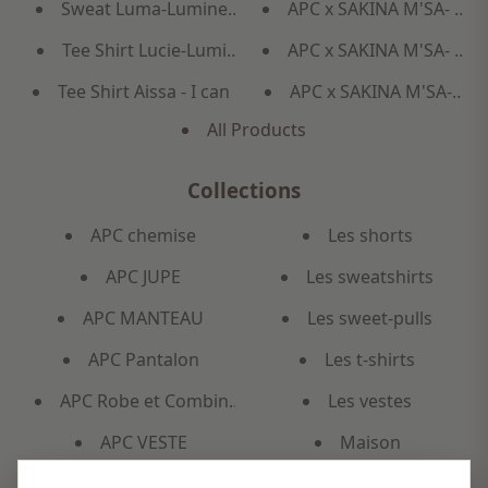
Sweat Luma-Lumineuse-Gris doux
APC x SAKINA M'SA- B
Tee Shirt Lucie-Lumineuse
APC x SAKINA M'SA- B
Tee Shirt Aissa - I can
APC x SAKINA M'SA-MA
All Products
Collections
APC chemise
Les shorts
APC JUPE
Les sweatshirts
APC MANTEAU
Les sweet-pulls
APC Pantalon
Les t-shirts
APC Robe et Combinaison
Les vestes
APC VESTE
Maison
APC x SAKINA M'SA
Mixte