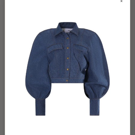
×
Assiette
Monoprix x Sakina M's
Chemises
Mug
Collab APC
Outlet
Collection Test
Pantalons
coussin
Pantalons homme
Earth
Preco Pantalon
Homme
Précommande Poptimis
Idée cadeau
Prêt-à-porter
La maille
SAINT VALENTIN
Le vallon de mon coeur
Sakina M'sa Remake
Les accessoires
SAKINA M’SA UP