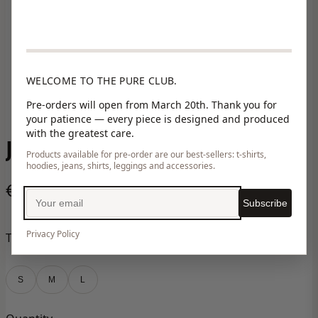
WELCOME TO THE PURE CLUB.
Pre-orders will open from March 20th. Thank you for
your patience — every piece is designed and produced
with the greatest care.
JODA NEON GREEN
Products available for pre-order are our best-sellers: t-shirts,
hoodies, jeans, shirts, leggings and accessories.
€229,00
Subscribe
Privacy Policy
Taille
S
M
L