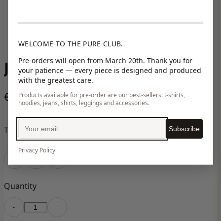
WELCOME TO THE PURE CLUB.
Pre-orders will open from March 20th. Thank you for
JOAN
your patience — every piece is designed and produced
with the greatest care.
€180,00
Products available for pre-order are our best-sellers: t-shirts,
hoodies, jeans, shirts, leggings and accessories.
Taille
Subscribe
Privacy Policy
S
M
L
Quantity
-
+