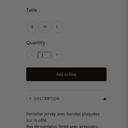
Taille
S
M
L
Quantity
-
+
Add to Bag
DESCRIPTION
▼
I
Pantalon jersey avec bandes plaquées
sur le côté.
Bas de pantalon fenté avec pressions.