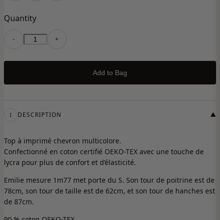
Quantity
-
+
Add to Bag
DESCRIPTION
▼
I
Top à imprimé chevron multicolore.
Confectionné en coton certifié OEKO-TEX avec une touche de
lycra pour plus de confort et d’élasticité.
Emilie mesure 1m77 met porte du S. Son tour de poitrine est de
78cm, son tour de taille est de 62cm, et son tour de hanches est
de 87cm.
90 % coton OEKO-TEX