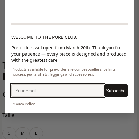
WELCOME TO THE PURE CLUB.
Pre-orders will open from March 20th. Thank you for
your patience — every piece is designed and produced
with the greatest care.
TRASS MULTICO CHEVRON
Products available for pre-order are our best-sellers: t-shirts,
PRINT
hoodies, jeans, shirts, leggings and accessories.
Subscribe
€185,00
Privacy Policy
Taille
S
M
L